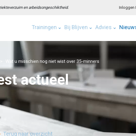
 ziekteverzuim en arbeidsongeschiktheid.
Inloggen
Trainingen
Bij Blijven
Advies
Nieuw
Wat u misschien nog niet wist over 35-minners
st actueel
Terug naar overzicht