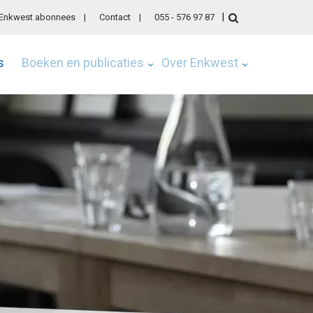
 Enkwest abonnees
Contact
055 - 576 97 87
s
Boeken en publicaties
Over Enkwest