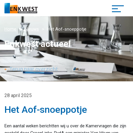
Home
Nieuws
Het Aof-snoeppotje
Enkwest actueel
Terug naar overzicht
28 april 2025
Het Aof-snoeppotje
Een aantal weken berichtten wij u over de Kamervragen die zijn