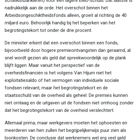
schatkistbankieren) voor een lagere EMU-schuld. Dat laatste is
nadrukkelijk aan de orde. Het overschot binnen het
Arbeidsongeschiktheidsfonds alleen, groeit al richting de 40
miljard euro. Behoorlijk handig bij het beperken van het
begrotingstekort tot onder de drie procent.
De minister erkent dat een overschot binnen een fonds,
bijvoorbeeld door hogere premieontvangsten dan geraamd, al
snel wordt gezien als geld dat spreekwoordelijk op de plank
blijft liggen. Maar vanuit het perspectief van de
overheidsfinanciën is het volgens Van Hijum niet het
exploitatiesaldo of het vermogen van individuele sociale
fondsen relevant, maar het begrotingstekort en de
staatsschuld van de overheid als geheel. De premies kunnen
niet omlaag en de uitgaven uit de fondsen niet omhoog zonder
dat het begrotingstekort van de overheid verslechtert.
Allemaal prima, maar werkgevers moeten het ophoesten en
meerderen van hen zullen het begrijpelijkerwijs puur zien als
loonkosten. De conclusie dat werknemers wel erg veel geld